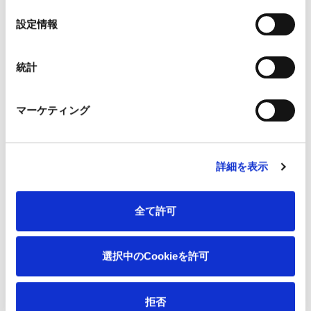
の
選
設定情報
択
統計
マーケティング
詳細を表示
全て許可
選択中のCookieを許可
拒否