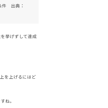
条件 出典：
性を挙げずして達成
売上を上げるにはど
ですね。