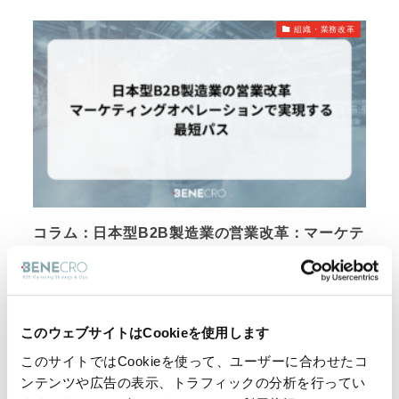
組織・業務改革
コラム：日本型B2B製造業の営業改革：マーケテ
ィングオペレーションで実現する最短パス
受動的から能動的へ：B2B製造業の営業変革が求められ
る理由 日本のB2B製造業が直面...
2025年3月15日
このウェブサイトはCookieを使用します
このサイトではCookieを使って、ユーザーに合わせたコ
組織・業務改革
ンテンツや広告の表示、トラフィックの分析を行ってい