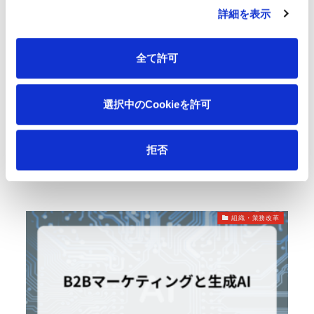
詳細を表示
全て許可
DEMANDGEN REPORTからの洞察：2024年の
選択中のCookieを許可
BtoBコンテンツ戦略
最近、DEMAND GEN REPORTから非常に興味深いレ
拒否
ポートが届きました。購入側の72%が...
2024年6月10日
組織・業務改革