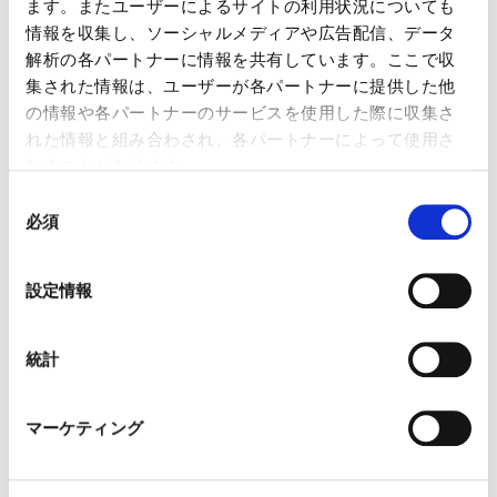
ます。またユーザーによるサイトの利用状況についても
情報を収集し、ソーシャルメディアや広告配信、データ
解析の各パートナーに情報を共有しています。ここで収
集された情報は、ユーザーが各パートナーに提供した他
の情報や各パートナーのサービスを使用した際に収集さ
れた情報と組み合わされ、各パートナーによって使用さ
れることがあります。
同
必須
意
営業マンの生産性限界を突破する – 営業プロセス
の
分解による組織的アプローチ
選
営業マンの営業生産性は限界点 現在の企業が存続して
設定情報
択
いるのは優秀な営業マンの皆様...
2024年6月18日
統計
組織・業務改革
マーケティング