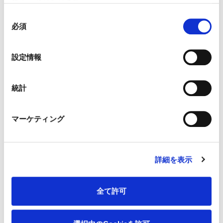
れることがあります。
短いコンテンツ（67%）
同
必須
ウェビナー（65%）
意
の
選
設定情報
2023年にはウェビナーの価値を感じていたバ
択
イヤーは52%でしたので、大幅に伸びている
統計
ことがわかります。
マーケティング
共有可能性の重要性
詳細を表示
バイヤーや見込み客が共有しやすいコンテン
全て許可
ツを求める傾向があり、その共有する動機は
次の通りです。