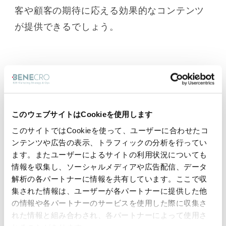
客や顧客の期待に応える効果的なコンテンツ
が提供できるでしょう。
コンテンツ形式の価値
このウェブサイトはCookieを使用します
意思決定プロセスにおける価値の高いコンテ
このサイトではCookieを使って、ユーザーに合わせたコ
ンツ
ンテンツや広告の表示、トラフィックの分析を行ってい
ます。またユーザーによるサイトの利用状況についても
情報を収集し、ソーシャルメディアや広告配信、データ
具体的には、バイヤーが意思決定プロセスで
解析の各パートナーに情報を共有しています。ここで収
最も価値があると感じたコンテンツ形式は次
集された情報は、ユーザーが各パートナーに提供した他
の情報や各パートナーのサービスを使用した際に収集さ
の通りです：
れた情報と組み合わされ、各パートナーによって使用さ