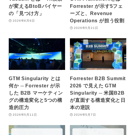
が変えるBtoBバイヤー
Forrester が示す5フェ
の「見つけ方」
ーズと、Revenue
Operations が担う役割
2026年6月6日
2026年5月21日
GTM Singularity とは
Forrester B2B Summit
何か ─ Forrester が示
2026 で見えた GTM
した B2B マーケティン
Singularity ─ 米国B2B
グの構造変化と5つの構
が直面する構造変化と日
造的圧力
本の逆説
2026年5月11日
2026年5月7日