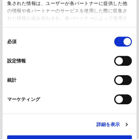
集された情報は、ユーザーが各パートナーに提供した他
係性維持の率を計算してみます。
の情報や各パートナーのサービスを使用した際に収集さ
れた情報と組み合わされ、各パートナーによって使用さ
れることがあります。
たとえば、下記だったとします。
同
必須
意
の
認知集客→名刺数 10%
選
名刺数→関係性維持 5%
設定情報
択
この場合、名刺数→関係性維持にボトルネッ
統計
クがあることになります。営業プロセス上の
マーケティング
ボトルネックは、自社が抱えているハウスリ
ストに対しての営業的アプローチが行えてい
ない、休眠顧客が多数あるという状態です。
詳細を表示