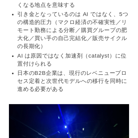
くなる地点を意味する
引き金となっているのは AI ではなく、5つ
の構造的圧力（マクロ経済の不確実性／リ
モート勤務による分断／購買グループの肥
大化／買い手の自己完結化／販売サイクル
の長期化）
AI は原因ではなく加速剤（catalyst）に位
置付けられる
日本のB2B企業は、現行のレベニュープロ
セス定着と次世代モデルへの移行を同時に
進める必要がある