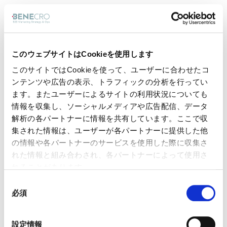
結果として、組織内の「Connected」な動き
が弱くなり、各部門が独立した KPI を追う
このウェブサイトはCookieを使用します
「サイロ化」が進行しました。
このサイトではCookieを使って、ユーザーに合わせたコ
ンテンツや広告の表示、トラフィックの分析を行ってい
ます。またユーザーによるサイトの利用状況についても
圧力3. 購買グループの肥大化 ─ 平均13人
情報を収集し、ソーシャルメディアや広告配信、データ
+ 外部ネットワーク9人 = 22人
解析の各パートナーに情報を共有しています。ここで収
集された情報は、ユーザーが各パートナーに提供した他
の情報や各パートナーのサービスを使用した際に収集さ
Forrester のデータによれば、B2B の購買意
れた情報と組み合わされ、各パートナーによって使用さ
思決定に関わる人数は、
平均で組織内13人、
れることがあります。
その意思決定に影響を与える外部ネットワー
同
必須
意
ク9人
、合計約22人にまで膨らんでいます。
の
選
設定情報