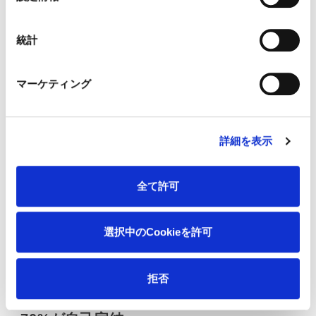
択
過去の B2B では、「キーパーソン1人を口説
く」モデルが機能していました。しかし22人
統計
の購買グループが関わる現代では、1人にだけ
刺さるコンテンツや営業トークでは商談は決
マーケティング
まりません。
詳細を表示
さらに今後は、ここに
AI エージェント
が「購
買グループの新メンバー」として加わるとさ
全て許可
れています。買い手側の AI エージェントが、
購買プロセスにおいて情報収集・候補絞り込
選択中のCookieを許可
み・初期評価を代行するようになります。
拒否
圧力4. 買い手の自己完結型購買行動 ─